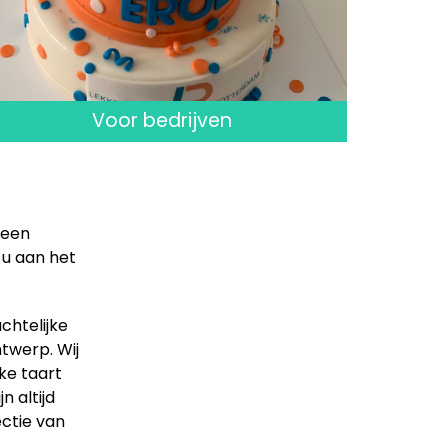
Voor bedrijven
 een
 u aan het
chtelijke
ntwerp. Wij
ke taart
 altijd
ectie van