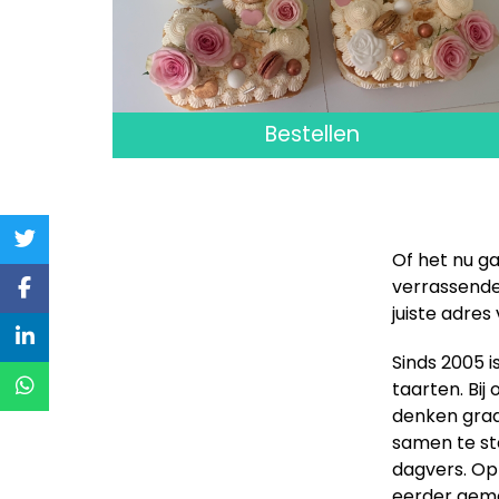
Bestellen
Of het nu ga
verrassende 
juiste adres
Sinds 2005 
taarten. Bij
denken graa
samen te ste
dagvers. Op 
eerder gema