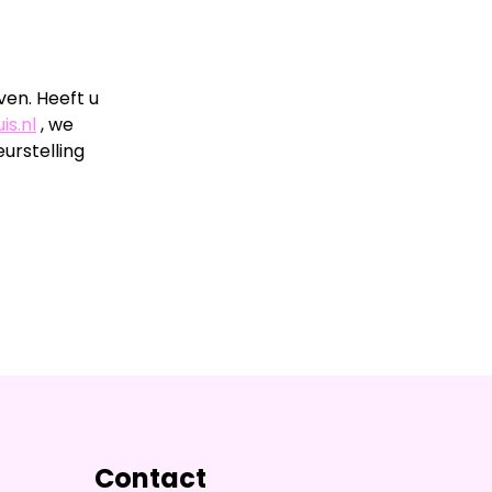
ven. Heeft u
is.nl
, we
urstelling
Contact