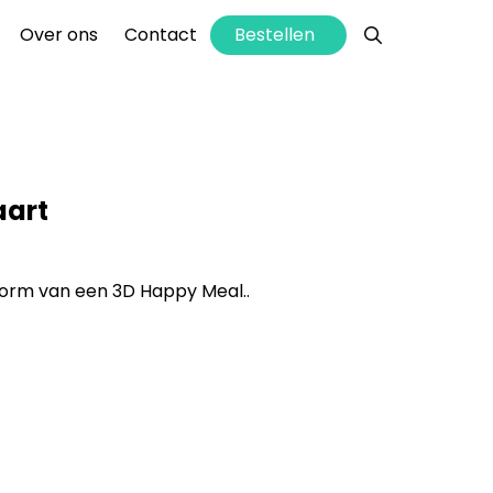
info@hettaartenhuis.nl
Bestellen
Over ons
Contact
aart
vorm van een 3D Happy Meal..