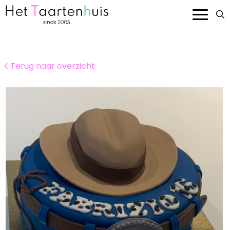
Onze taarten
Terug naar overzicht
Smaken en prijzen
Bedrijven
Over ons
Contact
Bestellen