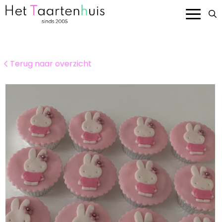
Onze taarten
Terug naar overzicht
Smaken en prijzen
Bedrijven
Over ons
Contact
Bestellen