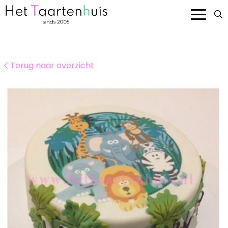
Onze taarten
Terug naar overzicht
Smaken en prijzen
Bedrijven
Over ons
Contact
Bestellen