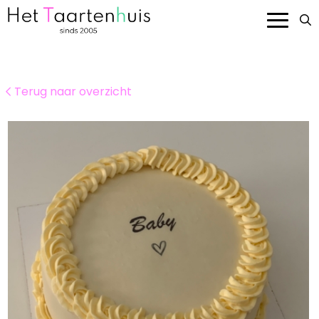
Onze taarten
Terug naar overzicht
Smaken en prijzen
Bedrijven
Over ons
Contact
Bestellen