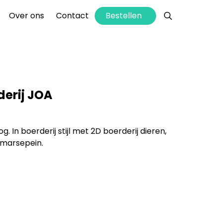
info@hettaartenhuis.nl
Bestellen
Over ons
Contact
derij JOA
. In boerderij stijl met 2D boerderij dieren,
n marsepein.