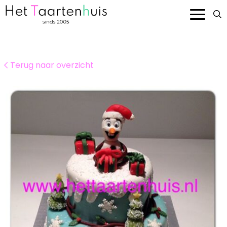
Onze taarten
Terug naar overzicht
Smaken en prijzen
Bedrijven
Over ons
Contact
Bestellen