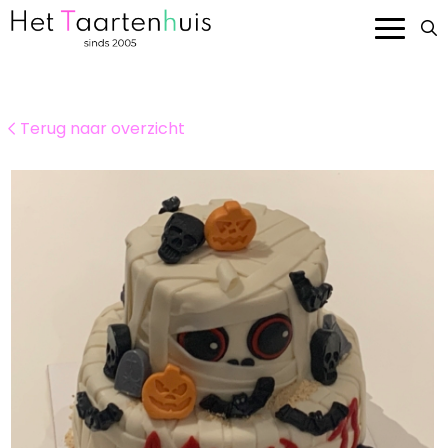
Onze taarten
Terug naar overzicht
Smaken en prijzen
Bedrijven
Over ons
Contact
Bestellen