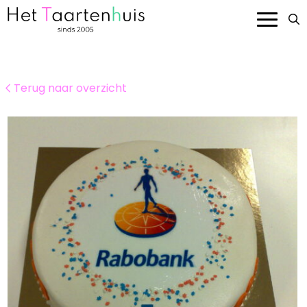
Onze taarten
Terug naar overzicht
Smaken en prijzen
Bedrijven
Over ons
Contact
Bestellen