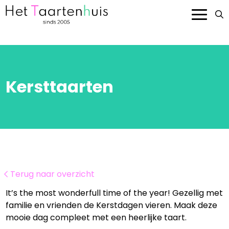
Onze taarten
Smaken en prijzen
Kersttaarten
Bedrijven
Over ons
Contact
Terug naar overzicht
Bestellen
It’s the most wonderfull time of the year! Gezellig met
familie en vrienden de Kerstdagen vieren. Maak deze
mooie dag compleet met een heerlijke taart.