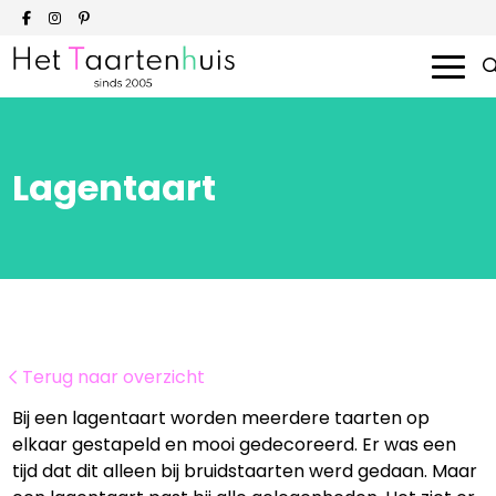
Onze taarten
Lagentaart
Smaken en prijzen
Bedrijven
Over ons
Terug naar overzicht
Contact
Bij een lagentaart worden meerdere taarten op
Bestellen
elkaar gestapeld en mooi gedecoreerd. Er was een
tijd dat dit alleen bij bruidstaarten werd gedaan. Maar