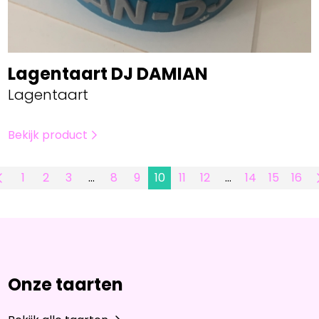
Lagentaart DJ DAMIAN
Lagentaart
Bekijk product
1
2
3
…
8
9
10
11
12
…
14
15
16
Onze taarten