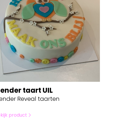
ender taart UIL
ender Reveal taarten
kijk product