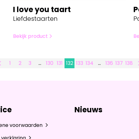
I love you taart
P
Liefdestaarten
P
Bekijk product
Be
1
2
3
…
130
131
132
133
134
…
136
137
138
ice
Nieuws
ene voorwaarden
 verklaring