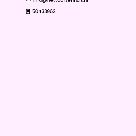
info@hettaartenhuis.nl
50433962