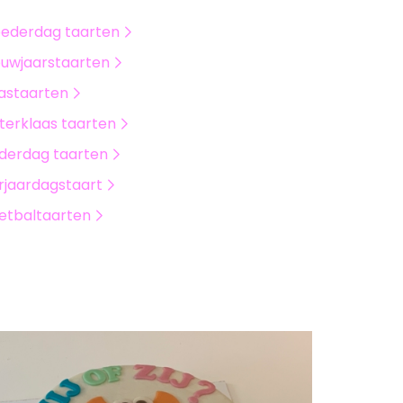
ederdag taarten
euwjaarstaarten
astaarten
nterklaas taarten
derdag taarten
rjaardagstaart
etbaltaarten