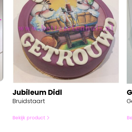
Jubileum Didl
G
Bruidstaart
G
Bekijk product
Be