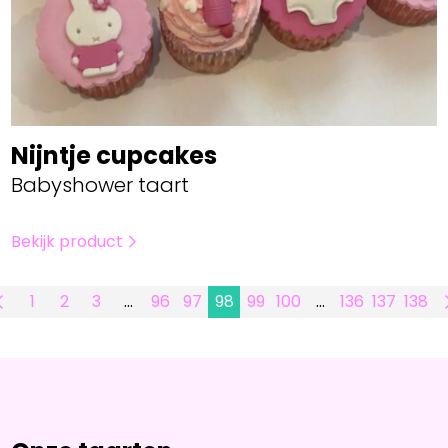
Nijntje cupcakes
Babyshower taart
Bekijk product
1
2
3
…
96
97
98
99
100
…
136
137
138